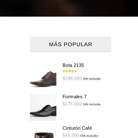
MÁS POPULAR
Bota 2135
Valorado en
$
189.000
5.00
de 5
IVA incluido
Formales 7
$
175.000
IVA incluido
Cinturón Café
$
45.000
IVA incluido